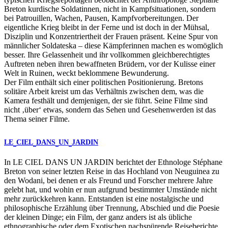
Breton kurdische Soldatinnen, nicht in Kampfsituationen, sondern
bei Patrouillen, Wachen, Pausen, Kampfvorbereitungen. Der
eigentliche Krieg bleibt in der Ferne und ist doch in der Mühsal,
Disziplin und Konzentriertheit der Frauen präsent. Keine Spur von
männlicher Soldateska – diese Kämpferinnen machen es womöglich
besser. Ihre Gelassenheit und ihr vollkommen gleichberechtigtes
Auftreten neben ihren bewaffneten Brüdern, vor der Kulisse einer
Welt in Ruinen, weckt beklommene Bewunderung.
Der Film enthält sich einer politischen Positionierung. Bretons
solitäre Arbeit kreist um das Verhältnis zwischen dem, was die
Kamera festhält und demjenigen, der sie führt. Seine Filme sind
nicht ‚über‘ etwas, sondern das Sehen und Gesehenwerden ist das
Thema seiner Filme.
LE
CIEL
DANS
UN
JARDIN
In
LE
CIEL
DANS
UN
JARDIN
berichtet der Ethnologe Stéphane
Breton von seiner letzten Reise in das Hochland von Neuguinea zu
den Wodani, bei denen er als Freund und Forscher mehrere Jahre
gelebt hat, und wohin er nun aufgrund bestimmter Umstände nicht
mehr zurückkehren kann. Entstanden ist eine nostalgische und
philosophische Erzählung über Trennung, Abschied und die Poesie
der kleinen Dinge; ein Film, der ganz anders ist als übliche
ethnographische oder dem Exotischen nachspürende Reiseberichte.