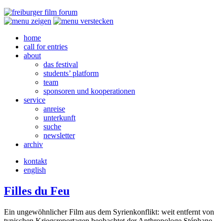
home
call for entries
about
das festival
students’ platform
team
sponsoren und kooperationen
service
anreise
unterkunft
suche
newsletter
archiv
kontakt
english
Filles du Feu
Ein ungewöhnlicher Film aus dem Syrienkonflikt: weit entfernt von
typischen Kriegsreportagen beobachtet der Anthropologe Stéphane