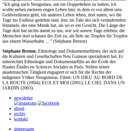
“Ich ging nach Neuguinea, um ein Doppelleben zu haben; ich
wollte neben meinem engen Leben hier, in dem es vor allem ums
Geldverdienen geht, ein anderes Leben leben, dort unten, wo die
Tage ins Endlose gedehnt sind, leer, im Takt des sich verändernden
Himmels, der eine Mimik hat, als sei er ein Gesicht. Die Länge der
Tage dort hat nichts damit zu tun, wie wir unsere Tage erleben; die
Menschen dort schauen der Zeit zu, als fiele sie Tropfen für Tropfen
aus einem Wasserhahn …” (Stéphane Breton)
Stéphane Breton
, Ethnologe und Dokumentarfilmer, der sich auf
die Kulturen und Gesellschaften Neu Guineas spezialisiert hat. Er
unterrichtet Ethnologie und Dokumentarfilm an der École des
Hautes Études en Sciences Sociales in Paris. Neben seiner
akademischen Tätigkeit engagiert er sich für die Rechte der
indigenen Völker Neuguineas. Filme:
UN
DIEU
AU
BORD
DE
LA
ROUTE
(1994);
EUX
ET
MOI
(2001);
LE
CIEL
DANS
UN
JARDIN
(2003).
newsletter
about
archiv
kontakt
impressum