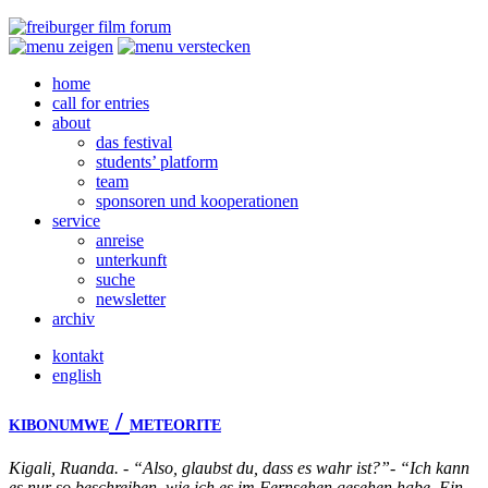
home
call for entries
about
das festival
students’ platform
team
sponsoren und kooperationen
service
anreise
unterkunft
suche
newsletter
archiv
kontakt
english
/
KIBONUMWE
METEORITE
Kigali, Ruanda. - “Also, glaubst du, dass es wahr ist?”- “Ich kann
es nur so beschreiben, wie ich es im Fernsehen gesehen habe. Ein