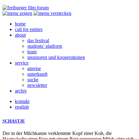
home
call for entries
about
das festival
students’ platform
team
sponsoren und kooperationen
service
anreise
unterkunft
suche
newsletter
archiv
kontakt
english
SCHASTJE
Der in der Milchkanne verklemmte Kopf einer Kuh, die
Haarwäsche einer Frau mit einem Rest geronnener Milch, eine sich