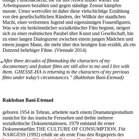
Arbeitspausen bezahlen und gegen ständige Zensur kämpfen
musste. Umso wertvoller ist daher diese vielschichtige Erzählung
von den gesellschaftlichen Rändern, der Willkür der staatlichen
Macht, einer verlorenen Jugend und eigensinnigen Frauenfiguren.
Was wie ein herkömmlicher sozialkritischer Film beginnt, steigert
sich zu einer realistischen Parabel über Kunst und Gesellschaft, hin
zu einer langen Dialogszene zwischen einem jungen Mädchen und
einem jungen Mann, die mehr über den heutigen Iran erzählt, als ein
Dutzend beliebiger Filme. (Viennale 2014)
„
After three decades of filmmaking the characters of my
documentary and feature films are still alive to me and I live with
them.
GHESSE-HA
is returning to the characters of my previous
films under today’s circumstances.”
(Rakhshan Bani-Etemad)
Rakhshan Bani-Etemad
geboren 1954 in Tehran, arbeitete nach einem Dramaturgiestudium
zunächst für das iranische Fernsehen und drehte mehrere
sozialkritische Dokumentationen. 1979 entstand ihr erster
Dokumentarfilm
THE
CULTURE
OF
CONSUMPTION
. Für
NARGESS
(1992) erhält sie als erste Frau den Regiepreis des