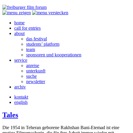
home
call for entries
about
das festival
students’ platform
team
sponsoren und kooperationen
service
anreise
unterkunft
suche
newsletter
archiv
kontakt
english
Tales
Die 1954 in Teheran geborene Rakhshan Bani-Etemad ist eine
mutige Filmemacherin, die für ihre Arbeit immer wieder mit