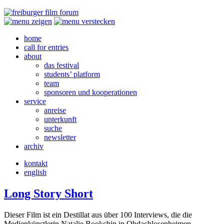
home
call for entries
about
das festival
students’ platform
team
sponsoren und kooperationen
service
anreise
unterkunft
suche
newsletter
archiv
kontakt
english
Long Story Short
Dieser Film ist ein Destillat aus über 100 Interviews, die die
Medienkünstlerin Natalie Bookchin in Obdachlosenheimen,