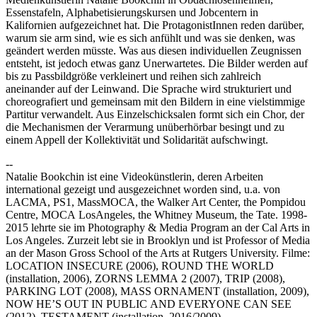
Essenstafeln, Alphabetisierungskursen und Jobcentern in
Kalifornien aufgezeichnet hat. Die ProtagonistInnen reden darüber,
warum sie arm sind, wie es sich anfühlt und was sie denken, was
geändert werden müsste. Was aus diesen individuellen Zeugnissen
entsteht, ist jedoch etwas ganz Unerwartetes. Die Bilder werden auf
bis zu Passbildgröße verkleinert und reihen sich zahlreich
aneinander auf der Leinwand. Die Sprache wird strukturiert und
choreografiert und gemeinsam mit den Bildern in eine vielstimmige
Partitur verwandelt. Aus Einzelschicksalen formt sich ein Chor, der
die Mechanismen der Verarmung unüberhörbar besingt und zu
einem Appell der Kollektivität und Solidarität aufschwingt.
--
Natalie Bookchin ist eine Videokünstlerin, deren Arbeiten
international gezeigt und ausgezeichnet worden sind, u.a. von
LACMA
,
PS1
, MassMOCA, the Walker Art Center, the Pompidou
Centre,
MOCA
LosAngeles, the Whitney Museum, the Tate. 1998-
2015 lehrte sie im Photography & Media Program an der Cal Arts in
Los Angeles. Zurzeit lebt sie in Brooklyn und ist Professor of Media
an der Mason Gross School of the Arts at Rutgers University. Filme:
LOCATION
INSECURE
(2006),
ROUND
THE
WORLD
(installation, 2006),
ZORNS
LEMMA
2 (2007),
TRIP
(2008),
PARKING
LOT
(2008),
MASS
ORNAMENT
(installation, 2009),
NOW
HE
’S
OUT
IN
PUBLIC
AND
EVERYONE
CAN
SEE
(2012),
TESTAMENT
(installation, 2016/2009).