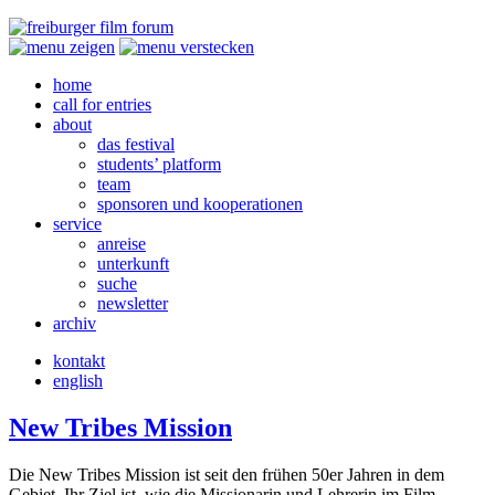
home
call for entries
about
das festival
students’ platform
team
sponsoren und kooperationen
service
anreise
unterkunft
suche
newsletter
archiv
kontakt
english
New Tribes Mission
Die New Tribes Mission ist seit den frühen 50er Jahren in dem
Gebiet. Ihr Ziel ist, wie die Missionarin und Lehrerin im Film