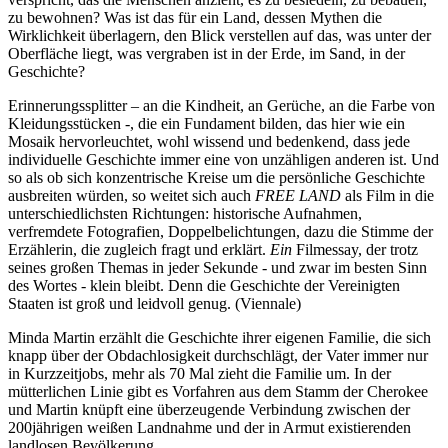
zu bewohnen? Was ist das für ein Land, dessen Mythen die
Wirklichkeit überlagern, den Blick verstellen auf das, was unter der
Oberfläche liegt, was vergraben ist in der Erde, im Sand, in der
Geschichte?
Erinnerungssplitter – an die Kindheit, an Gerüche, an die Farbe von
Kleidungsstücken -, die ein Fundament bilden, das hier wie ein
Mosaik hervorleuchtet, wohl wissend und bedenkend, dass jede
individuelle Geschichte immer eine von unzähligen anderen ist. Und
so als ob sich konzentrische Kreise um die persönliche Geschichte
ausbreiten würden, so weitet sich auch
FREE
LAND
als Film in die
unterschiedlichsten Richtungen: historische Aufnahmen,
verfremdete Fotografien, Doppelbelichtungen, dazu die Stimme der
Erzählerin, die zugleich fragt und erklärt.
Ein
Filmessay, der trotz
seines großen Themas in jeder Sekunde - und zwar im besten Sinn
des Wortes - klein bleibt. Denn die Geschichte der Vereinigten
Staaten ist groß und leidvoll genug. (Viennale)
Minda Martin erzählt die Geschichte ihrer eigenen Familie, die sich
knapp über der Obdachlosigkeit durchschlägt, der Vater immer nur
in Kurzzeitjobs, mehr als 70 Mal zieht die Familie um. In der
mütterlichen Linie gibt es Vorfahren aus dem Stamm der Cherokee
und Martin knüpft eine überzeugende Verbindung zwischen der
200jährigen weißen Landnahme und der in Armut existierenden
landlosen Bevölkerung.