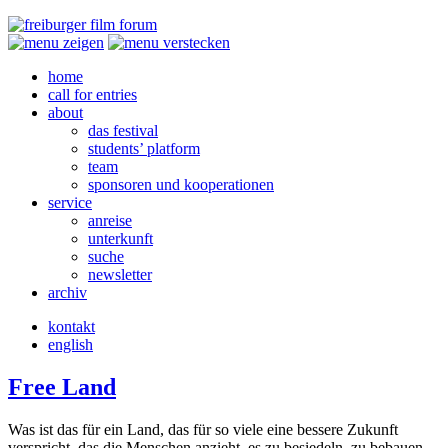
home
call for entries
about
das festival
students’ platform
team
sponsoren und kooperationen
service
anreise
unterkunft
suche
newsletter
archiv
kontakt
english
Free Land
Was ist das für ein Land, das für so viele eine bessere Zukunft
verspricht, das die Menschen anzieht, es zu besiedeln, zu bebauen,