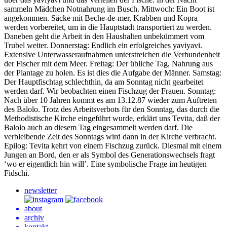
sammeln Mädchen Notnahrung im Busch. Mittwoch: Ein Boot ist
angekommen. Säcke mit Beche-de-mer, Krabben und Kopra
werden vorbereitet, um in die Hauptstadt transportiert zu werden.
Daneben geht die Arbeit in den Haushalten unbekümmert vom
Trubel weiter. Donnerstag: Endlich ein erfolgreiches yaviyavi.
Extensive Unterwasseraufnahmen unterstreichen die Verbundenheit
der Fischer mit dem Meer. Freitag: Der übliche Tag, Nahrung aus
der Plantage zu holen. Es ist dies die Aufgabe der Männer. Samstag:
Der Hauptfischtag schlechthin, da am Sonntag nicht gearbeitet
werden darf. Wir beobachten einen Fischzug der Frauen. Sonntag:
Nach über 10 Jahren kommt es am 13.12.87 wieder zum Auftreten
des Balolo. Trotz des Arbeitsverbots für den Sonntag, das durch die
Methodistische Kirche eingeführt wurde, erklärt uns Tevita, daß der
Balolo auch an diesem Tag eingesammelt werden darf. Die
verbleibende Zeit des Sonntags wird dann in der Kirche verbracht.
Epilog: Tevita kehrt von einem Fischzug zurück. Diesmal mit einem
Jungen an Bord, den er als Symbol des Generationswechsels fragt
‘wo er eigentlich hin will’. Eine symbolische Frage im heutigen
Fidschi.
newsletter
about
archiv
kontakt