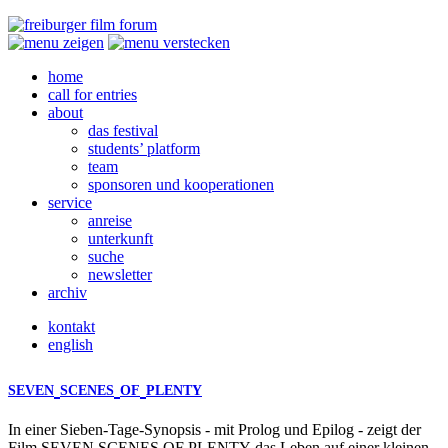
home
call for entries
about
das festival
students’ platform
team
sponsoren und kooperationen
service
anreise
unterkunft
suche
newsletter
archiv
kontakt
english
SEVEN
SCENES
OF
PLENTY
In einer Sieben-Tage-Synopsis - mit Prolog und Epilog - zeigt der
Film
SEVEN
SCENES
OF
PLENTY
das Leben auf einer kleinen