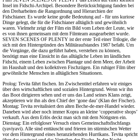
Insel im Fidschi-Archipel. Besondere Berücksichtigung fanden bei
den Dreharbeiten die Rangordnung und Hierarchien der
Fidschianer. Es wurde keine große Bedeutung auf - für uns kuriose
Dinge gelegt, die für die Fidschianer alltäglich und gewöhnlich
waren. Vielmehr zeigt der Film ein Bild vom Leben der Leute, wie
es von ihnen gemeinsam mit dem Filmteam ausgearbeitet wurde.
SEVEN
SCENES
OF
PLENTY
ist der erste Teil einer Trilogie, die
sich mit den Hintergründen des Militäraufstandes 1987 befaßt. Um
die Vorgänge, die dazu geführt haben, verstehen zu können,
benötigt man eine Einsicht in das alltägliche Leben im ländlichen
Fidschi, einem Leben zwischen Plantage und dem Meer, der Arbeit
im Haushalt und den kollektiven Fischzügen. Ein ruhiger Film über
gewöhnliche Menschen in alltäglichen Situationen.
Prolog: Tevita fährt fischen. Im Zwischentitel erfahren wir einiges
über den wirtschaftlichen und sozialen Hintergrund. Wenn wir ihn
das Boot dirigieren sehen und er uns das Land seines Klans zeigt,
akzeptieren wir ihn als den Chief der ‘gone dau’ (Klan der Fischer).
Montag: Tevita revitalisiert den alten Beche-de-mer-Handel wieder.
Daneben wird aber noch immer Kopra an kleine ‘copperative shops’
verkauft. Aus dem Erlös deckt man sich mit dem Nötigsten ein.
Dienstag: Ein erfolgloser Versuch eines Gemeinschaftsfischfangs
(yaviyavi). Alle sind enttäuscht und frieren im stürmischen Wetter
vor dem Hintergrund eines heranziehenden Hurrikans. Tevita spricht
über das yaviyavi und das Verteilen der Fische. In der Nacht