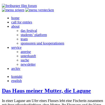
home
call for entries
about
das festival
students’ platform
team
sponsoren und kooperationen
service
anreise
unterkunft
suche
newsletter
archiv
kontakt
english
Das Haus meiner Mutter, die Lagune
In einer Lagune am Ufer eines Flusses lebt eine Fischerin zusammen
mit ihrer pflegebedürftigen alten Mutter. Ihr Ehemann und ihr Vater