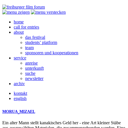
home
call for entries
about
das festival
students’ platform
team
sponsoren und kooperationen
service
anreise
unterkunft
suche
newsletter
archiv
kontakt
english
MORUA
MIZAEL
Ein alter Mann stellt kanakisches Geld her - eine Art kleiner Stäbe
aus ausgewählten Materialen, die zusammengebunden werden. Eine