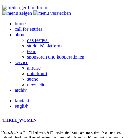
home
call for entries
about
das festival
students’ platform
team
sponsoren und kooperationen
service
anreise
unterkunft
suche
newsletter
archiv
kontakt
english
THREE
WOMEN
“
Stuzhytsia”
- “Kalter Ort” bedeutet sinngemäß der Name des
ukrainischen Bergdorfes, in dem ein junges Kamerateam nach