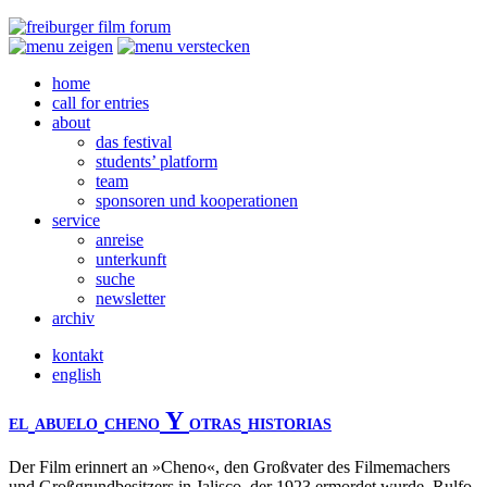
home
call for entries
about
das festival
students’ platform
team
sponsoren und kooperationen
service
anreise
unterkunft
suche
newsletter
archiv
kontakt
english
Y
EL
ABUELO
CHENO
OTRAS
HISTORIAS
Der Film erinnert an »Cheno«, den Großvater des Filmemachers
und Großgrundbesitzers in Jalisco, der 1923 ermordet wurde. Rulfo