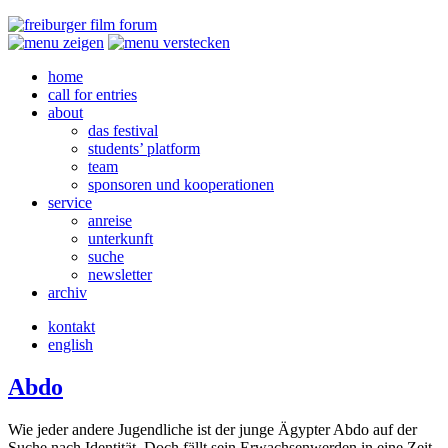
home
call for entries
about
das festival
students’ platform
team
sponsoren und kooperationen
service
anreise
unterkunft
suche
newsletter
archiv
kontakt
english
Abdo
Wie jeder andere Jugendliche ist der junge Ägypter Abdo auf der
Suche nach Identität. Doch fällt sein Erwachsenwerden in eine Zeit