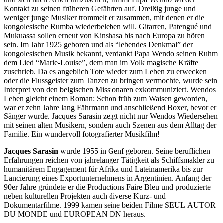
Kontakt zu seinen früheren Gefährten auf. Dreißig junge und
weniger junge Musiker trommelt er zusammen, mit denen er die
kongolesische Rumba wiederbeleben will. Gitarren, Patengué und
Mukuassa sollen erneut von Kinshasa bis nach Europa zu hören
sein. Im Jahr 1925 geboren und als “lebendes Denkmal” der
kongolesischen Musik bekannt, verdankt Papa Wendo seinen Ruhm
dem Lied “Marie-Louise”, dem man im Volk magische Kräfte
zuschrieb. Da es angeblich Tote wieder zum Leben zu erwecken
oder die Flussgeister zum Tanzen zu bringen vermochte, wurde sein
Interpret von den belgischen Missionaren exkommuniziert. Wendos
Leben gleicht einem Roman: Schon früh zum Waisen geworden,
war er zehn Jahre lang Fährmann und anschließend Boxer, bevor er
Sänger wurde. Jacques Sarasin zeigt nicht nur Wendos Wiedersehen
mit seinen alten Musikern, sondern auch Szenen aus dem Alltag der
Familie. Ein wundervoll fotografierter Musikfilm!
Jacques Sarasin
wurde 1955 in Genf geboren. Seine beruflichen
Erfahrungen reichen von jahrelanger Tätigkeit als Schiffsmakler zu
humanitärem Engagement für Afrika und Lateinamerika bis zur
Lancierung eines Exportunternehmens in Argentinien. Anfang der
90er Jahre gründete er die Productions Faire Bleu und produzierte
neben kulturellen Projekten auch diverse Kurz- und
Dokumentarfilme. 1999 kamen seine beiden Filme
SEUL
AUTOR
DU
MONDE
und
EUROPEAN
DN
heraus.