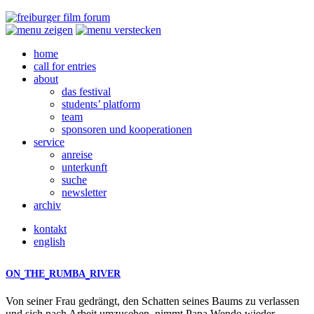
home
call for entries
about
das festival
students’ platform
team
sponsoren und kooperationen
service
anreise
unterkunft
suche
newsletter
archiv
kontakt
english
ON
THE
RUMBA
RIVER
Von seiner Frau gedrängt, den Schatten seines Baums zu verlassen
und sich nach Arbeit umzusehen, nimmt Papa Wendo wieder