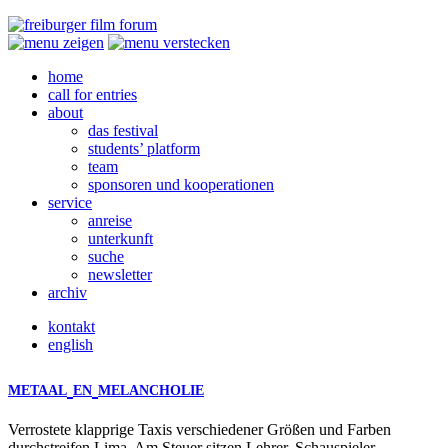
home
call for entries
about
das festival
students’ platform
team
sponsoren und kooperationen
service
anreise
unterkunft
suche
newsletter
archiv
kontakt
english
METAAL
EN
MELANCHOLIE
Verrostete klapprige Taxis verschiedener Größen und Farben
durchstreifen Lima. Am Steuer sitzen Lehrer, Schauspieler,