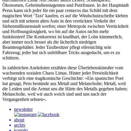
Ökonomen, Geheimdienstagenten und Putzfrauen. In der Hauptstadt
Perus kann sich jeder für ein paar centavos das Schild mit dem
magischen Wort ‘Taxi’ kaufen, es auf die Windschutzscheibe kleben
und sich mit seinem alten Auto in den verrückten Verkehr der
Siebenmillionenstadt werfen; einer Metropole zwischen Verrücktheit
und Hoffnungslosigkeit, wo bis auf die Autos nichts mehr
funktioniert! Die Konkurrenz ist knallhart, der Lohn kümmerlich,
aber immer noch besser als die lächerlich niedrigen
Beamtengehälter. Jeder Taxibesitzer pflegt eifersüchtig sein
Fahrzeug; jeder hat sich unfehlbare Tricks ausgedacht, um es zu
schützen.
In zahlreichen Anekdoten erzählen diese Überlebenskünstler vom
wachsenden sozialen Chaos Limas. Hinter jeder Persönlichkeit
verbirgt sich eine tragikomische Geschichte: »Ein spanischer Poet
hat gesagt, Peru bestünde aus Metall und Melancholie; Metall, weil
die Leiden und die Armut uns die Härte des Metalls gegeben haben;
Melancholie, weil wir auch weich sind und uns nach der
Vergangenheit sehnen«.
newsletter
about
archiv
kontakt