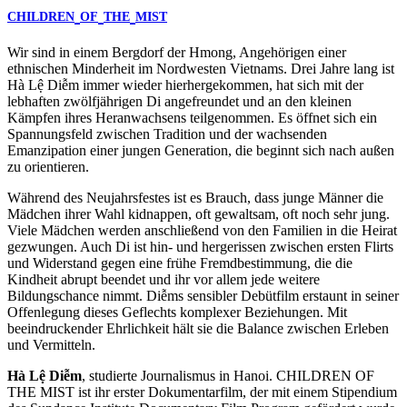
CHILDREN
OF
THE
MIST
Wir sind in einem Bergdorf der Hmong, Angehörigen einer
ethnischen Minderheit im Nordwesten Vietnams. Drei Jahre lang ist
Hà Lệ Diễm immer wieder hierhergekommen, hat sich mit der
lebhaften zwölfjährigen Di angefreundet und an den kleinen
Kämpfen ihres Heranwachsens teilgenommen. Es öffnet sich ein
Spannungsfeld zwischen Tradition und der wachsenden
Emanzipation einer jungen Generation, die beginnt sich nach außen
zu orientieren.
Während des Neujahrsfestes ist es Brauch, dass junge Männer die
Mädchen ihrer Wahl kidnappen, oft gewaltsam, oft noch sehr jung.
Viele Mädchen werden anschließend von den Familien in die Heirat
gezwungen. Auch Di ist hin- und hergerissen zwischen ersten Flirts
und Widerstand gegen eine frühe Fremdbestimmung, die die
Kindheit abrupt beendet und ihr vor allem jede weitere
Bildungschance nimmt. Diễms sensibler Debütfilm erstaunt in seiner
Offenlegung dieses Geflechts komplexer Beziehungen. Mit
beeindruckender Ehrlichkeit hält sie die Balance zwischen Erleben
und Vermitteln.
Hà Lệ Diễm
, studierte Journalismus in Hanoi.
CHILDREN
OF
THE
MIST
ist ihr erster Dokumentarfilm, der mit einem Stipendium