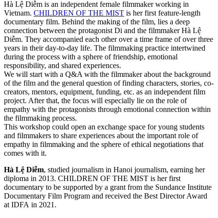
Hà Lệ Diễm is an independent female filmmaker working in
Vietnam.
CHILDREN
OF
THE
MIST
is her first feature-length
documentary film. Behind the making of the film, lies a deep
connection between the protagonist Di and the filmmaker Hà Lệ
Diễm. They accompanied each other over a time frame of over three
years in their day-to-day life. The filmmaking practice intertwined
during the process with a sphere of friendship, emotional
responsibility, and shared experiences.
We will start with a Q&A with the filmmaker about the background
of the film and the general question of finding characters, stories, co-
creators, mentors, equipment, funding, etc. as an independent film
project. After that, the focus will especially lie on the role of
empathy with the protagonists through emotional connection within
the filmmaking process.
This workshop could open an exchange space for young students
and filmmakers to share experiences about the important role of
empathy in filmmaking and the sphere of ethical negotiations that
comes with it.
Hà
Lệ
Diễm
,
studied journalism in Hanoi journalism, earning her
diploma in 2013.
CHILDREN
OF
THE
MIST
is her first
documentary to be supported by a grant from the Sundance Institute
Documentary Film Program and received the Best Director Award
at
IDFA
in 2021
.