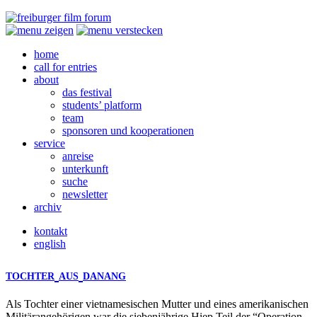
home
call for entries
about
das festival
students’ platform
team
sponsoren und kooperationen
service
anreise
unterkunft
suche
newsletter
archiv
kontakt
english
TOCHTER
AUS
DANANG
Als Tochter einer vietnamesischen Mutter und eines amerikanischen
Militärangehörigen war die siebenjährige Hiep Teil der “Operation