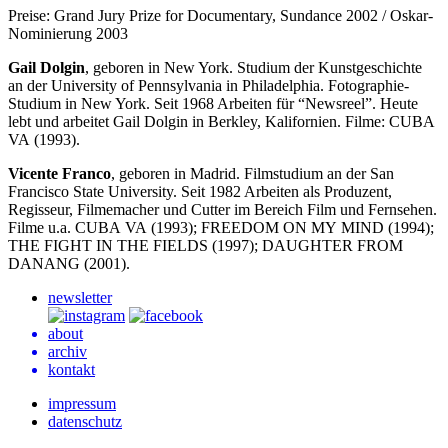
Preise: Grand Jury Prize for Documentary, Sundance 2002 / Oskar-
Nominierung 2003
Gail Dolgin
, geboren in New York. Studium der Kunstgeschichte
an der University of Pennsylvania in Philadelphia. Fotographie-
Studium in New York. Seit 1968 Arbeiten für “Newsreel”. Heute
lebt und arbeitet Gail Dolgin in Berkley, Kalifornien. Filme:
CUBA
VA
(1993).
Vicente Franco
, geboren in Madrid. Filmstudium an der San
Francisco State University. Seit 1982 Arbeiten als Produzent,
Regisseur, Filmemacher und Cutter im Bereich Film und Fernsehen.
Filme u.a.
CUBA
VA
(1993);
FREEDOM
ON
MY
MIND
(1994);
THE
FIGHT
IN
THE
FIELDS
(1997);
DAUGHTER
FROM
DANANG
(2001).
newsletter
about
archiv
kontakt
impressum
datenschutz