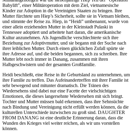
Babylift”, einer Militäroperation mit dem Ziel, vietnamesische
Kinder zur Adoption in die Vereinigten Staaten zu bringen. Ihre
Mutter fürchtete um Hiep’s Sicherheit, sollte sie in Vietnam bleiben,
und stimmte der Reise zu. Hiep, in “Heidi” umbenannt, wurde von
einer allein erziehenden Mutter in der Kleinstadt Pulaski in
Tennessee adoptiert und arbeitete hart daran, die amerikanische
Kultur anzunehmen. Als Jugendliche verschlechterte sich ihre
Beziehung zur Adoptivmutter, und sie begann mit der Suche nach
ihrer leiblichen Mutter. Durch einen glücklichen Zufall spürte sie
ihre Adresse auf, und die beiden begannen, sich zu schreiben. Ihre
Mutter lebt noch immer in Danang, zusammen mit ihren
Halbgeschwistern und der gesamten Großfamilie.
Heidi beschließt, eine Reise in ihr Geburtsland zu unternehmen, um
ihre Familie zu treffen. Das Aufeinandertreffen mit ihrer Familie ist
sehr bewegend und mitunter dramatisch. Die Tränen des
Wiedersehens sind dabei nur eine Facette der vielschichtigen
Emotionen, die dieses langersehnte Wiedersehen mit sich bringt.
Tochter und Mutter müssen bald erkennen, dass ihre Sehnsüchte
nach Bindung und Vereinigung nicht erfüllt werden können, da die
kulturellen Unterschiede inzwischen zu groß sind.
DAUGHTER
FROM
DANANG
ist eine deutliche Erinnerung daran, dass die
Wunden des Krieges viel weiter reichen, als wir uns vorstellen
können.