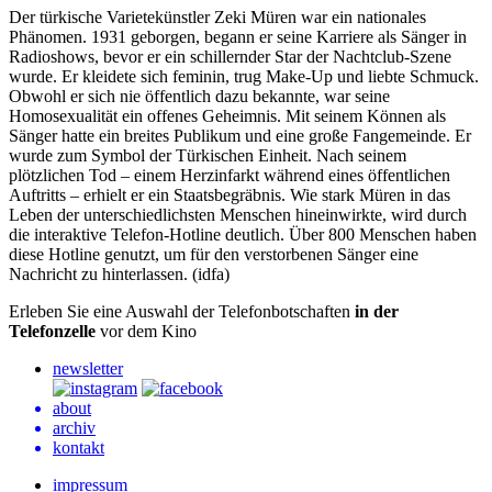
Der türkische Varietekünstler Zeki Müren war ein nationales
Phänomen. 1931 geborgen, begann er seine Karriere als Sänger in
Radioshows, bevor er ein schillernder Star der Nachtclub-Szene
wurde. Er kleidete sich feminin, trug Make-Up und liebte Schmuck.
Obwohl er sich nie öffentlich dazu bekannte, war seine
Homosexualität ein offenes Geheimnis. Mit seinem Können als
Sänger hatte ein breites Publikum und eine große Fangemeinde. Er
wurde zum Symbol der Türkischen Einheit. Nach seinem
plötzlichen Tod – einem Herzinfarkt während eines öffentlichen
Auftritts – erhielt er ein Staatsbegräbnis. Wie stark Müren in das
Leben der unterschiedlichsten Menschen hineinwirkte, wird durch
die interaktive Telefon-Hotline deutlich. Über 800 Menschen haben
diese Hotline genutzt, um für den verstorbenen Sänger eine
Nachricht zu hinterlassen. (idfa)
Erleben Sie eine Auswahl der Telefonbotschaften
in der
Telefonzelle
vor dem Kino
newsletter
about
archiv
kontakt
impressum