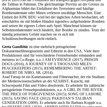
die Taliban in Pakistan. Die gleichnamige Provinz an der Grenze zu
Afghanistan bildet das Einfallstor der Terroristen und häufige
Bombenattentate oder Minen verletzen unzählige Menschen. Eine
Einheit der
KPK
BDU
wird bei der täglichen Arbeit beobachtet, oft
entschärfen sie mit bloßen Händen irgendwo aufgefundene Bomben
und setzen ihr eigenes Leben aufs Spiel. Manchmal können sie
Selbstmordattentäter noch hindern, ihre Bombe zu zünden. Trotz der
ständig präsenten Gefahr machen sie es sich mit
Schuldzuschreibungen nicht einfach.
Geeta Gandbhir
ist eine mehrfach preisgekrönte
Dokumentarfilmregisseurin und Editorin in den
USA
. Viele ihrer
Produktionen sind für verschiedene Fernsehsender entstanden und
meistens in Co-Regie, u.a. I
AM
EVIDENCE
(2017),
PRISON
DOGS
(2016), A
JOURNEY
OF
A
THOUSAND
MILES
:
PEACEKEEPERS
(2015),
REMEMBERING
THE
ARTIST
:
ROBERT
DE
NIRO
,
SR
. (2014).
Asad Faruqi ist ein Kameramann und Filmemacher, der ein Studium
der Medienwissenschaften an der
SZABIST
, Karachi, mit
Schwerpunkt Film und Video absolvierte. Er arbeitete für zahlreiche
preisgekrönte Fernsehproduktionen, u.a. A
GIRL
IN
THE
RIVER
:
THE
PRICE
OF
FORGIVENESS
(2015);
SONG
OF
LAHORE
(2015);
SAVING
FACE
(2012);
PAKISTAN
’S
TALIBAN
GENERATION
(2009). Er arbeitete auch für Barbara Kopple u.a.
bei
DESERT
ONE
(2020).
ARMED
WITH
FAITH
ist seine erste