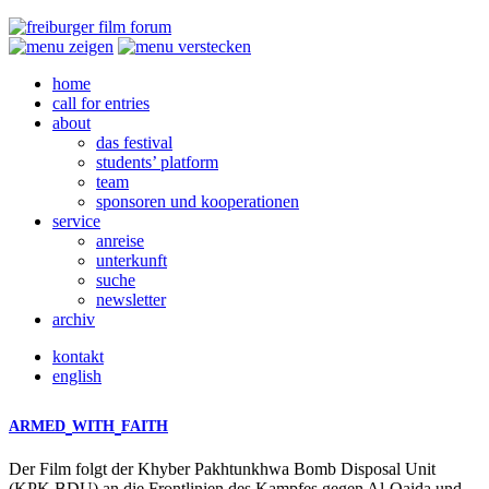
home
call for entries
about
das festival
students’ platform
team
sponsoren und kooperationen
service
anreise
unterkunft
suche
newsletter
archiv
kontakt
english
ARMED
WITH
FAITH
Der Film folgt der Khyber Pakhtunkhwa Bomb Disposal Unit
(
KPK
BDU
) an die Frontlinien des Kampfes gegen Al-Qaida und