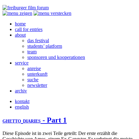
home
call for entries
about
das festival
students’ platform
team
sponsoren und kooperationen
service
anreise
unterkunft
suche
newsletter
archiv
kontakt
english
- Part 1
GHETTO
DIARIES
Diese Episode ist in zwei Teile geteilt: Der erste erzählt die
Geschichte von Amos, einem Ex-Gangster. Er verbringt die meiste