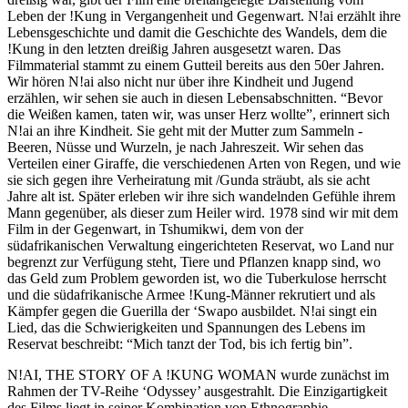
Leben der !Kung in Vergangenheit und Gegenwart. N!ai erzählt ihre
Lebensgeschichte und damit die Geschichte des Wandels, dem die
!Kung in den letzten dreißig Jahren ausgesetzt waren. Das
Filmmaterial stammt zu einem Gutteil bereits aus den 50er Jahren.
Wir hören N!ai also nicht nur über ihre Kindheit und Jugend
erzählen, wir sehen sie auch in diesen Lebensabschnitten. “Bevor
die Weißen kamen, taten wir, was unser Herz wollte”, erinnert sich
N!ai an ihre Kindheit. Sie geht mit der Mutter zum Sammeln -
Beeren, Nüsse und Wurzeln, je nach Jahreszeit. Wir sehen das
Verteilen einer Giraffe, die verschiedenen Arten von Regen, und wie
sie sich gegen ihre Verheiratung mit /Gunda sträubt, als sie acht
Jahre alt ist. Später erleben wir ihre sich wandelnden Gefühle ihrem
Mann gegenüber, als dieser zum Heiler wird. 1978 sind wir mit dem
Film in der Gegenwart, in Tshumikwi, dem von der
südafrikanischen Verwaltung eingerichteten Reservat, wo Land nur
begrenzt zur Verfügung steht, Tiere und Pflanzen knapp sind, wo
das Geld zum Problem geworden ist, wo die Tuberkulose herrscht
und die südafrikanische Armee !Kung-Männer rekrutiert und als
Kämpfer gegen die Guerilla der ‘Swapo ausbildet. N!ai singt ein
Lied, das die Schwierigkeiten und Spannungen des Lebens im
Reservat beschreibt: “Mich tanzt der Tod, bis ich fertig bin”.
N!
AI
,
THE
STORY
OF
A !
KUNG
WOMAN
wurde zunächst im
Rahmen der TV-Reihe ‘Odyssey’ ausgestrahlt. Die Einzigartigkeit
des Films liegt in seiner Kombination von Ethnographie,