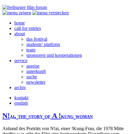
home
call for entries
about
das festival
students’ platform
team
sponsoren und kooperationen
service
anreise
unterkunft
suche
newsletter
archiv
kontakt
english
N!
,
A !
AI
THE
STORY
OF
KUNG
WOMAN
Anhand des Porträts von N!ai, einer !Kung-Frau, die 1978 Mitte
dreißig war, gibt der Film eine breitangelegte Darstellung vom