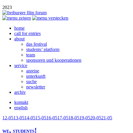
2023
home
call for entries
about
das festival
students’ platform
team
sponsoren und kooperationen
service
anreise
unterkunft
suche
newsletter
archiv
kontakt
english
12-05
13-05
14-05
15-05
16-05
17-05
18-05
19-05
20-05
21-05
,
!
WE
STUDENTS