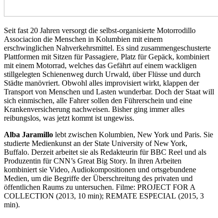
Seit fast 20 Jahren versorgt die selbst-organisierte Motorrodillo
Associacion die Menschen in Kolumbien mit einem
erschwinglichen Nahverkehrsmittel. Es sind zusammengeschusterte
Plattformen mit Sitzen für Passagiere, Platz für Gepäck, kombiniert
mit einem Motorrad, welches das Gefährt auf einem wackligen
stillgelegten Schienenweg durch Urwald, über Flüsse und durch
Städte manövriert. Obwohl alles improvisiert wirkt, klappen der
Transport von Menschen und Lasten wunderbar. Doch der Staat will
sich einmischen, alle Fahrer sollen den Führerschein und eine
Krankenversicherung nachweisen. Bisher ging immer alles
reibungslos, was jetzt kommt ist ungewiss.
Alba Jaramillo
lebt zwischen Kolumbien, New York und Paris. Sie
studierte Medienkunst an der State University of New York,
Buffalo. Derzeit arbeitet sie als Redakteurin für
BBC
Reel und als
Produzentin für
CNN
’s Great Big Story. In ihren Arbeiten
kombiniert sie Video, Audiokompositionen und ortsgebundene
Medien, um die Begriffe der Überschreitung des privaten und
öffentlichen Raums zu untersuchen.
Filme:
PROJECT
FOR
A
COLLECTION
(2013, 10 min);
REMATE
ESPECIAL
(2015, 3
min).