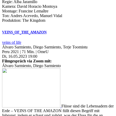
Regie: Alba Jaramillo
Kamera: David Horacio Montoya
Montage: Francine Lemaître
Ton: Andres Acevedo, Manuel Vidal
Produktion: The Kingdom
VEINS
OF
THE
AMAZON
veins of life
Álvaro Sarmiento, Diego Sarmiento, Terje Toomistu
Peru 2021 | 71 Min. | OmeU
Di, 16.05.2023 19:00
Filmgespräch via Zoom mit:
Álvaro Sarmiento, Diego Sarmiento
Flüsse sind die Lebensadern der
Erde – VEINS OF THE AMAZON füllt diesen Begriff mit
Inbrunst, indem er schaut und zuhört, was der Fluss für die an