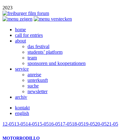
2023
home
call for entries
about
das festival
students’ platform
team
sponsoren und kooperationen
service
anreise
unterkunft
suche
newsletter
archiv
kontakt
english
12-05
13-05
14-05
15-05
16-05
17-05
18-05
19-05
20-05
21-05
MOTORRODILLO