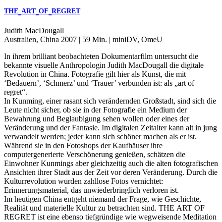
THE
ART
OF
REGRET
Judith MacDougall
Australien, China 2007 | 59 Min. | miniDV, OmeU
In ihrem brilliant beobachteten Dokumentarfilm untersucht die
bekannte visuelle Anthropologin Judith MacDougall die digitale
Revolution in China. Fotografie gilt hier als Kunst, die mit
‘Bedauern’, ‘Schmerz’ und ‘Trauer’ verbunden ist: als „art of
regret“.
In Kunming, einer rasant sich verändernden Großstadt, sind sich die
Leute nicht sicher, ob sie in der Fotografie ein Medium der
Bewahrung und Beglaubigung sehen wollen oder eines der
Veränderung und der Fantasie. Im digitalen Zeitalter kann alt in jung
verwandelt werden; jeder kann sich schöner machen als er ist.
Während sie in den Fotoshops der Kaufhäuser ihre
computergenerierte Verschönerung genießen, schätzen die
Einwohner Kunmings aber gleichzeitig auch die alten fotografischen
Ansichten ihrer Stadt aus der Zeit vor deren Veränderung. Durch die
Kulturrevolution wurden zahllose Fotos vernichtet:
Erinnerungsmaterial, das unwiederbringlich verloren ist.
Im heutigen China entgeht niemand der Frage, wie Geschichte,
Realität und materielle Kultur zu betrachten sind.
THE
ART
OF
REGRET
ist eine ebenso tiefgründige wie wegweisende Meditation