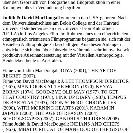
über den Gebrauch von Fotografie und Bildproduktion in einer
Kultur, wo alles in Veränderung begriffen ist.
Judith & David MacDougall
wurden in den
USA
geboren. Nach
dem Universitätsabschluss am Beloit College und der Harvard
Universität studierten sie an der Universität von Kalifornien
(
UCLA
) in Los Angeles Film. Im Rahmen eines neu eingerichteten,
ethnografisch orientierten Filmprogramms begannen sie, sich mit der
Visuellen Anthropologie zu beschäftigen. Aus diesen Anfängen
entwickelte sich eine über Jahrzehnte währende, sehr innovative wie
produktive Auseinandersetzung mit der Visuellen Anthropologie.
Beide leben heute in Australien.
Filme von Judith MacDougall:
DIYA
(2001),
THE
ART
OF
REGRET
(2007).
Filme von David MacDougall: J.
LEE
THOMPSON
:
DIRECTOR
(1967),
MAN
LOOKS
AT
THE
MOON
(1970),
KENYA
BORAN
(1974),
GOOD-BYE
OLD
MAN
(1977),
TO
GET
THAT
COUNTRY
(1978),
LINK-UP
DIARY
(1987),
TEMPUS
DE
BARISTAS
(1993),
DOON
SCHOOL
CHRONICLES
(2000),
WITH
MORNING
HEARTS
(2001),
KARAM
IN
JAIPUR
(2003),
THE
AGE
OF
REASON
(2004),
SCHOOLSCAPES
(2007),
GANDHI
’S
CHILDREN
(2008).
Filme Judith & David MacDougall:
INDIANS
AND
CHIEFS
(1967),
IMBALU
:
RITUAL
OF
MANHOOD
OF
THE
GISU
OF