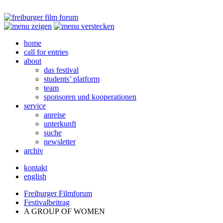
home
call for entries
about
das festival
students’ platform
team
sponsoren und kooperationen
service
anreise
unterkunft
suche
newsletter
archiv
kontakt
english
Freiburger Filmforum
Festivalbeitrag
A
GROUP
OF
WOMEN